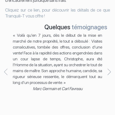
d’encadrement juridique sans frais.
Cliquez sur ce lien, pour découvrir les détails de ce que
Tranquili-T vous offre !
Quelques
témoignages
« Voilà qu’en 7 jours, dès le début de la mise en
« B
marché de notre propriété, le tout a déboulé : Visites
prof
consécutives, tombée des offres, conclusion d’une
tout
vente! Face à la rapidité des actions engendrées dans
su 
un cour lapse de temps, Christophe, aura été
mett
l’Homme de la situation, ayant su orchestrer le tout de
un m
mains de maître. Son approche humaine, candide, sa
mais
rigueur sérieuse ressentie, le démarquent tout au
emm
long d’un processus de vente. »
acco
rec
Marc Germain et Carl Favreau
d’ex
bien