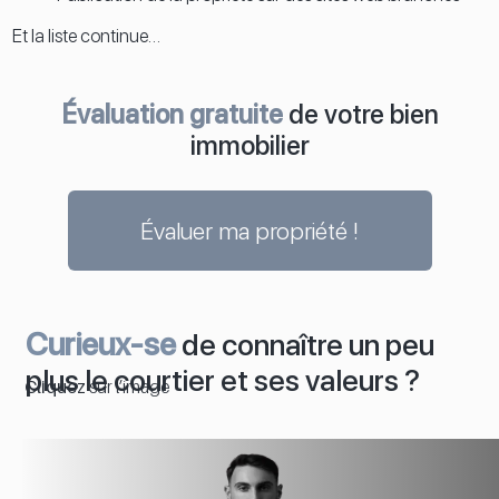
Et la liste continue…
Évaluation gratuite
de votre bien
immobilier
Évaluer ma propriété !
Curieux-se
de connaître un peu
plus le courtier et ses valeurs ?
Cliquez
sur l’image