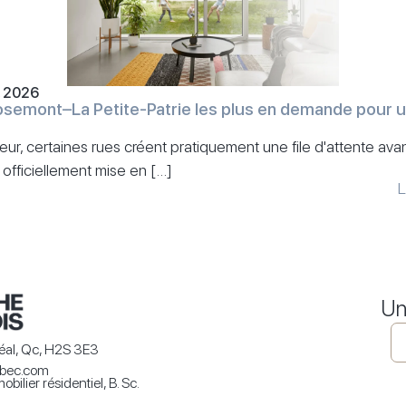
, 2026
osemont–La Petite-Patrie les plus en demande pour 
ur, certaines rues créent pratiquement une file d'attente a
 officiellement mise en […]
L
Un
éal, Qc, H2S 3E3
ebec.com
ilier résidentiel, B. Sc.