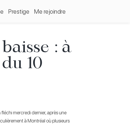
ue
Prestige
Me rejoindre
baisse : à
 du 10
 fléchi mercredi dernier, après une
iculièrement à Montréal où plusieurs