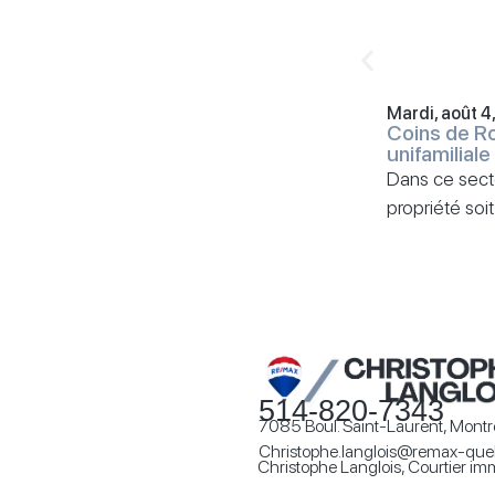
Mardi, août 4
Coins de R
unifamiliale
Dans ce secte
propriété soit
514-820-7343
7085 Boul. Saint-Laurent, Montr
Christophe.langlois@remax-qu
Christophe Langlois, Courtier immob