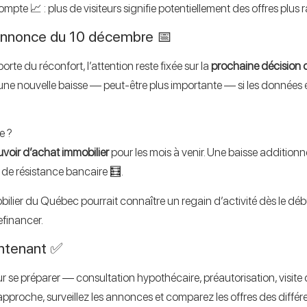
ompte 📈 : plus de visiteurs signifie potentiellement des offres plu
 annonce du 10 décembre 📅
rte du réconfort, l’attention reste fixée sur la
prochaine décision
 une nouvelle baisse — peut-être plus importante — si les donnée
e ?
voir d’achat immobilier
pour les mois à venir. Une baisse additionn
t de résistance bancaire 🧮.
obilier du Québec pourrait connaître un regain d’activité dès le dé
efinancer.
intenant ✅
ur se préparer — consultation hypothécaire, préautorisation, visite 
approche, surveillez les annonces et comparez les offres des différe