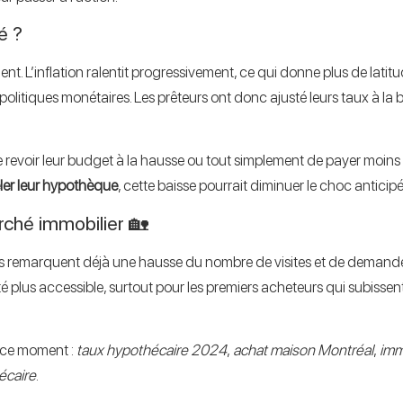
é ?
 L’inflation ralentit progressivement, ce qui donne plus de latitude
itiques monétaires. Les prêteurs ont donc ajusté leurs taux à la ba
 revoir leur budget à la hausse ou tout simplement de payer moins d
ler leur hypothèque
, cette baisse pourrait diminuer le choc anticip
arché immobilier 🏡
ers remarquent déjà une hausse du nombre de visites et de demande
été plus accessible, surtout pour les premiers acheteurs qui subisse
 ce moment :
taux hypothécaire 2024
,
achat maison Montréal
,
imm
écaire
.