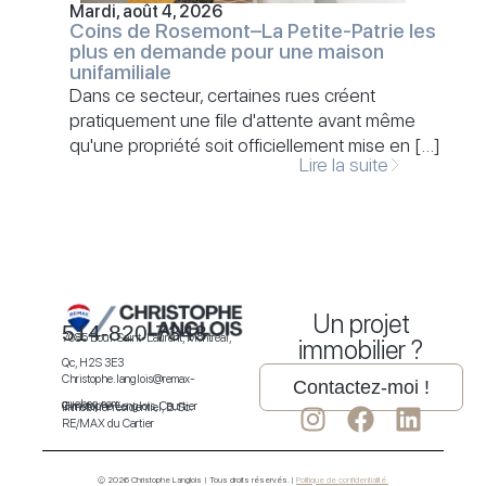
Mardi, août 4, 2026
Coins de Rosemont–La Petite-Patrie les
plus en demande pour une maison
unifamiliale
Dans ce secteur, certaines rues créent
pratiquement une file d'attente avant même
qu'une propriété soit officiellement mise en […]
Lire la suite
Un projet
514-820-7343
7085 Boul. Saint-Laurent, Montréal,
immobilier ?
Qc, H2S 3E3
Christophe.langlois@remax-
Contactez-moi !
quebec.com
Christophe Langlois, Courtier immobilier résidentiel, B. Sc.
RE/MAX du Cartier
© 2026 Christophe Langlois | Tous droits réservés. |
Politique de confidentialité.