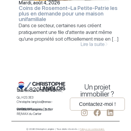
Mardi, août 4, 2026
Coins de Rosemont–La Petite-Patrie les
plus en demande pour une maison
unifamiliale
Dans ce secteur, certaines rues créent
pratiquement une file d'attente avant même
qu'une propriété soit officiellement mise en […]
Lire la suite
Un projet
514-820-7343
7085 Boul. Saint-Laurent, Montréal,
immobilier ?
Qc, H2S 3E3
Christophe.langlois@remax-
Contactez-moi !
quebec.com
Christophe Langlois, Courtier immobilier résidentiel, B. Sc.
RE/MAX du Cartier
© 2026 Christophe Langlois | Tous droits réservés. |
Politique de confidentialité.